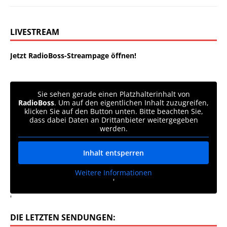
LIVESTREAM
Jetzt RadioBoss-Streampage öffnen!
Sie sehen gerade einen Platzhalterinhalt von
RadioBoss
. Um auf den eigentlichen Inhalt zuzugreifen,
klicken Sie auf den Button unten. Bitte beachten Sie,
dass dabei Daten an Drittanbieter weitergegeben
werden.
Inhalt entsperren
Weitere Informationen
'
'
DIE LETZTEN SENDUNGEN: