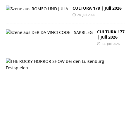
CULTURA 178 | Juli 2026
28. Juli 2026
CULTURA 177
| Juli 2026
14. Juli 2026
C
U
L
T
U
R
A
1
7
6
|
J
u
n