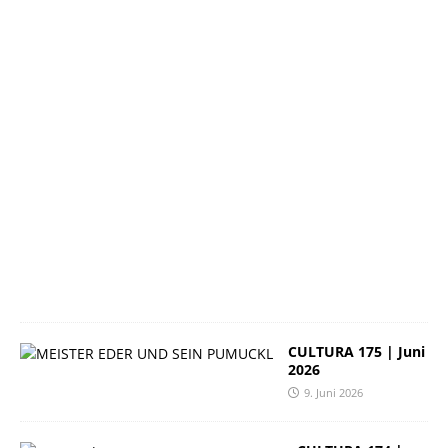
i
2
0
2
6
2
3
.
J
u
n
i
2
0
2
6
CULTURA 175 | Juni
2026
9. Juni 2026