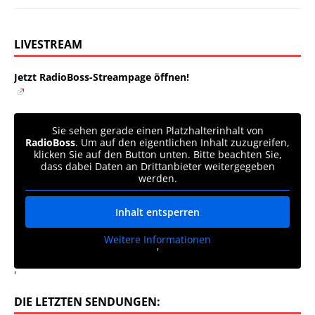
LIVESTREAM
Jetzt RadioBoss-Streampage öffnen!
Sie sehen gerade einen Platzhalterinhalt von
RadioBoss
. Um auf den eigentlichen Inhalt zuzugreifen,
klicken Sie auf den Button unten. Bitte beachten Sie,
dass dabei Daten an Drittanbieter weitergegeben
werden.
Inhalt entsperren
Weitere Informationen
'
'
DIE LETZTEN SENDUNGEN: