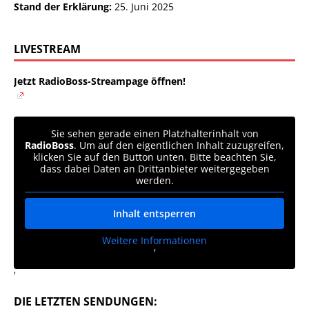
Stand der Erklärung:
25. Juni 2025
LIVESTREAM
Jetzt RadioBoss-Streampage öffnen!
Sie sehen gerade einen Platzhalterinhalt von
RadioBoss
. Um auf den eigentlichen Inhalt zuzugreifen,
klicken Sie auf den Button unten. Bitte beachten Sie,
dass dabei Daten an Drittanbieter weitergegeben
werden.
Inhalt entsperren
Weitere Informationen
'
'
DIE LETZTEN SENDUNGEN: