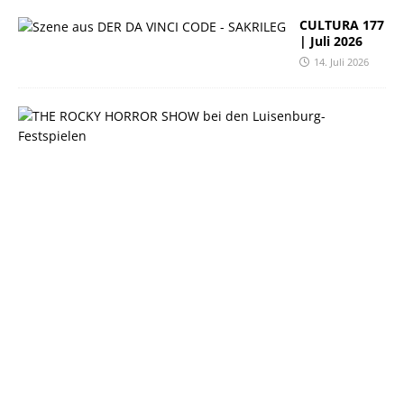
CULTURA 177
| Juli 2026
14. Juli 2026
C
U
L
T
U
R
A
1
7
6
|
J
u
n
i
2
0
2