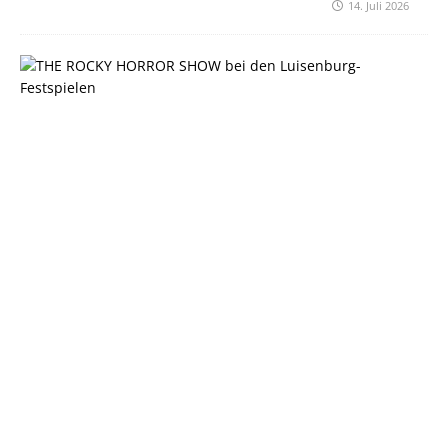
14. Juli 2026
C
U
L
T
U
R
A
1
7
6
|
J
u
n
i
2
0
2
6
2
3