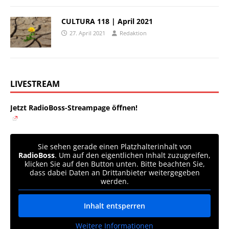
CULTURA 118 | April 2021
27. April 2021
Redaktion
LIVESTREAM
Jetzt RadioBoss-Streampage öffnen!
Sie sehen gerade einen Platzhalterinhalt von
RadioBoss
. Um auf den eigentlichen Inhalt zuzugreifen,
klicken Sie auf den Button unten. Bitte beachten Sie,
dass dabei Daten an Drittanbieter weitergegeben
werden.
Inhalt entsperren
Weitere Informationen