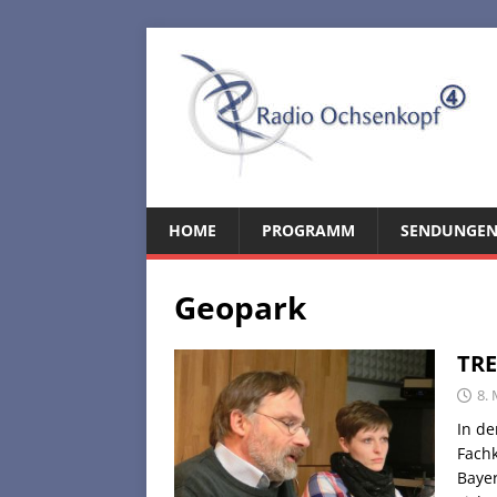
HOME
PROGRAMM
SENDUNGE
Geopark
TRE
8.
In de
Fachk
Baye