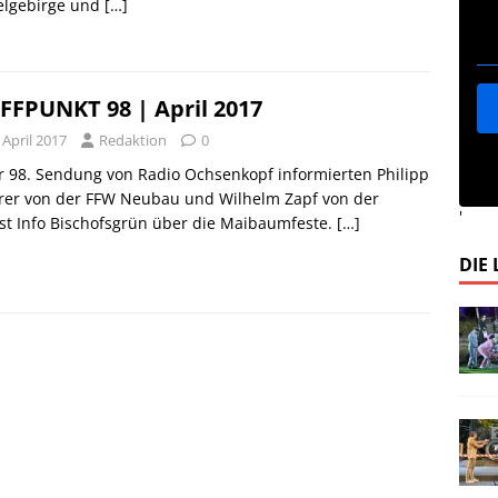
telgebirge und
[…]
FFPUNKT 98 | April 2017
 April 2017
Redaktion
0
r 98. Sendung von Radio Ochsenkopf informierten Philipp
rer von der FFW Neubau und Wilhelm Zapf von der
'
st Info Bischofsgrün über die Maibaumfeste.
[…]
DIE