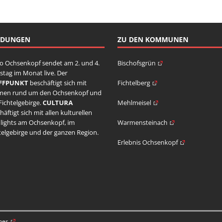
NDUNGEN
ZU DEN KOMMUNEN
o Ochsenkopf sendet am 2. und 4.
Bischofsgrün
stag im Monat live. Der
FFPUNKT
beschäftigt sich mit
Fichtelberg
men rund um den Ochsenkopf und
Fichtelgebirge.
CULTURA
Mehlmeisel
häftigt sich mit allen kulturellen
lights am Ochsenkopf, im
Warmensteinach
telgebirge und der ganzen Region.
Erlebnis Ochsenkopf
mes