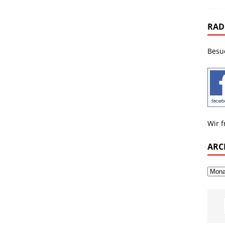
RAD
Besu
Wir f
ARC