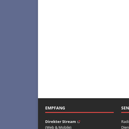
EMPFANG
SE
Direkter Stream
Radi
(Web & Mobile)
Dien