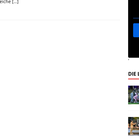
reiche
[…]
'
DIE