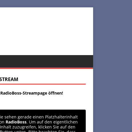
ESTREAM
t RadioBoss-Streampage öffnen!
ie sehen gerade einen Platzhalterinhalt
von
RadioBoss
. Um auf den eigentlichen
Inhalt zuzugreifen, klicken Sie auf den
Button unten. Bitte beachten Sie, dass