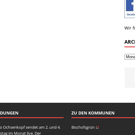
Wir f
ARC
NDUNGEN
ZU DEN KOMMUNEN
o Ochsenkopf sendet am 2. und 4.
Bischofsgrün
stag im Monat live. Der