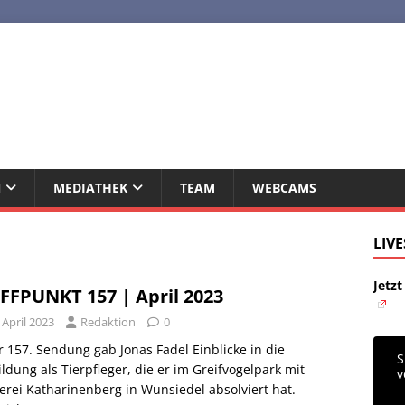
N
MEDIATHEK
TEAM
WEBCAMS
LIV
Jetz
FFPUNKT 157 | April 2023
 April 2023
Redaktion
0
r 157. Sendung gab Jonas Fadel Einblicke in die
S
ldung als Tierpfleger, die er im Greifvogelpark mit
erei Katharinenberg in Wunsiedel absolviert hat.