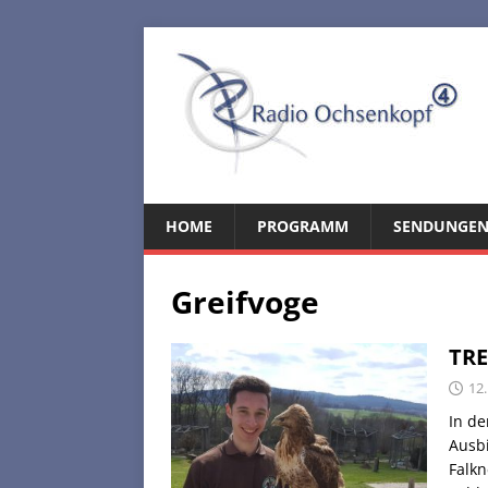
HOME
PROGRAMM
SENDUNGE
Greifvoge
TRE
12.
In de
Ausbi
Falkn