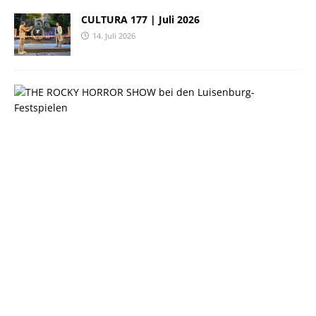
CULTURA 177 | Juli 2026
14. Juli 2026
C
U
L
T
U
R
A
1
7
6
|
J
u
n
i
2
0
2