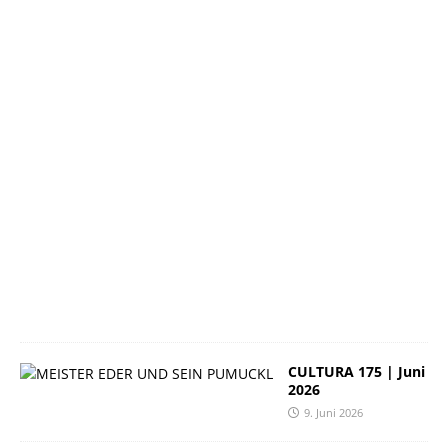
n
i
2
0
2
6
2
3
.
J
u
n
i
2
0
2
6
CULTURA 175 | Juni
2026
9. Juni 2026