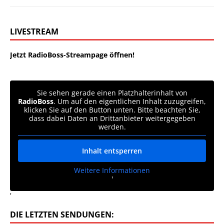
LIVESTREAM
Jetzt RadioBoss-Streampage öffnen!
Sie sehen gerade einen Platzhalterinhalt von
RadioBoss
. Um auf den eigentlichen Inhalt zuzugreifen,
klicken Sie auf den Button unten. Bitte beachten Sie,
dass dabei Daten an Drittanbieter weitergegeben
werden.
Inhalt entsperren
Weitere Informationen
'
'
DIE LETZTEN SENDUNGEN: