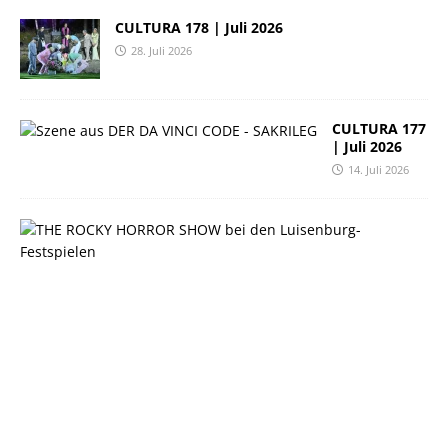
CULTURA 178 | Juli 2026
28. Juli 2026
CULTURA 177
| Juli 2026
14. Juli 2026
C
U
L
T
U
R
A
1
7
6
|
J
u