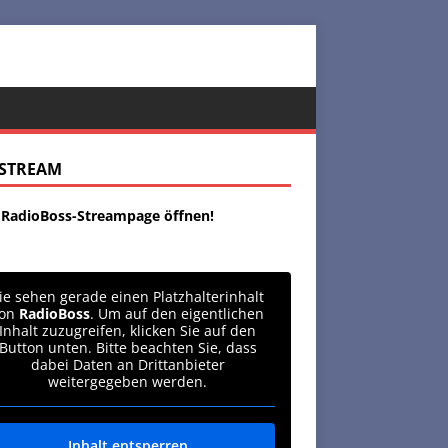
ESTREAM
t RadioBoss-Streampage öffnen!
ie sehen gerade einen Platzhalterinhalt
von
RadioBoss
. Um auf den eigentlichen
Inhalt zuzugreifen, klicken Sie auf den
Button unten. Bitte beachten Sie, dass
dabei Daten an Drittanbieter
weitergegeben werden.
Inhalt entsperren