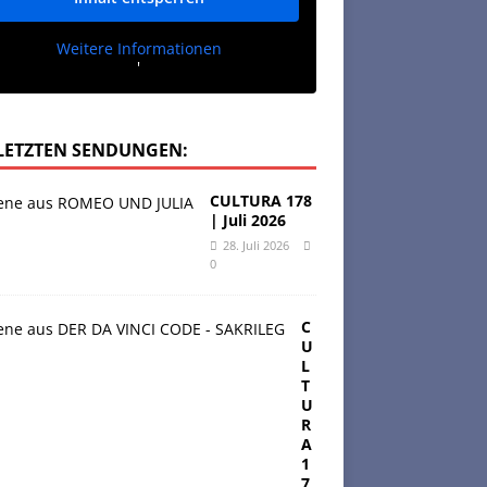
Weitere Informationen
'
 LETZTEN SENDUNGEN:
CULTURA 178
| Juli 2026
28. Juli 2026
0
C
U
L
T
U
R
A
1
7