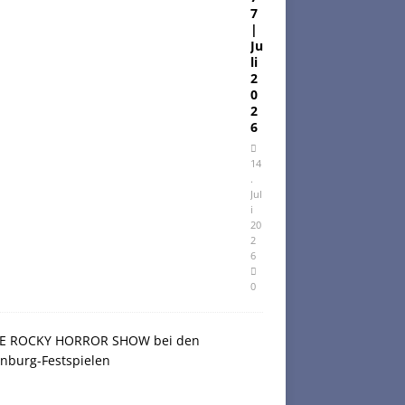
7
|
Ju
li
2
0
2
6
14
.
Jul
i
20
2
6
0
C
U
L
T
U