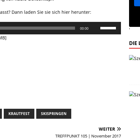
sst? Dann laden Sie sie sich hier herunter:
Pfeiltasten
00:00
'
Hoch/Runter
 MB]
benutzen,
DIE
um
die
Lautstärke
zu
regeln.
KRAUTFEST
SKISPRINGEN
WEITER
TREFFPUNKT 105 | November 2017