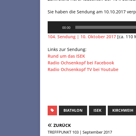
Sie haben die Sendung am 10.10.2017 verpa
Audio-
00:00
Player
104. Sendung | 10. Oktober 2017
[ca. 110
Links zur Sendung:
Rund um das ISEK
Radio Ochsenkopf bei Facebook
Radio Ochsenkopf TV bei Youtube
BIATHLON
ISEK
KIRCHWEIH
ZURÜCK
TREFFPUNKT 103 | September 2017