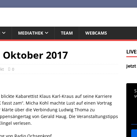
N
MEDIATHEK
TEAM
WEBCAMS
 Oktober 2017
LIV
Jetz
nkt
0
S
lickte Kabarettist Klaus Karl-Kraus auf seine Karriere
fasst zam“. Micha Kohl machte Lust auf einen Vortrag
 klärte über die Verbindung Ludwig Thoma zu
uppensängertag von Gerald Haug. Die Veranstaltungstipps
lingel verlesen.
ung von Radio Ochsenkopf.