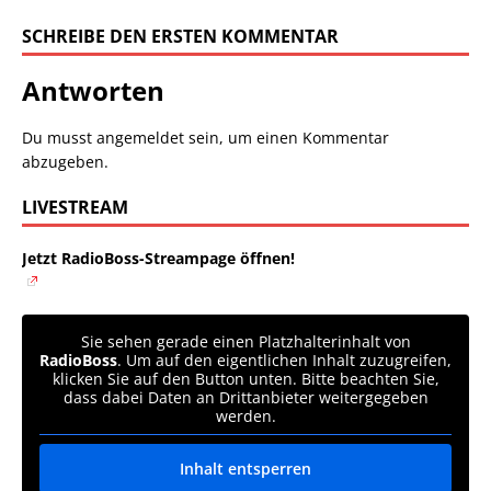
SCHREIBE DEN ERSTEN KOMMENTAR
Antworten
Du musst
angemeldet
sein, um einen Kommentar
abzugeben.
LIVESTREAM
Jetzt RadioBoss-Streampage öffnen!
Sie sehen gerade einen Platzhalterinhalt von
RadioBoss
. Um auf den eigentlichen Inhalt zuzugreifen,
klicken Sie auf den Button unten. Bitte beachten Sie,
dass dabei Daten an Drittanbieter weitergegeben
werden.
Inhalt entsperren