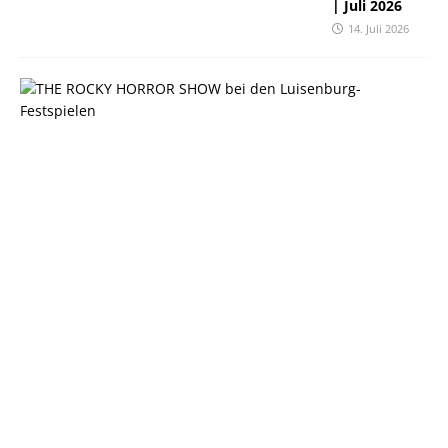
| Juli 2026
14. Juli 2026
C
U
L
T
U
R
A
1
7
6
|
J
u
n
i
2
0
2
6