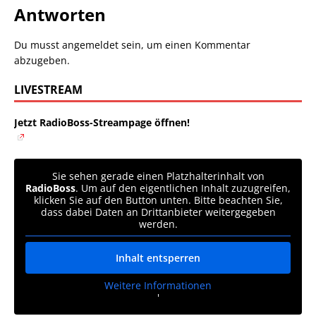
Antworten
Du musst
angemeldet
sein, um einen Kommentar
abzugeben.
LIVESTREAM
Jetzt RadioBoss-Streampage öffnen!
Sie sehen gerade einen Platzhalterinhalt von
RadioBoss
. Um auf den eigentlichen Inhalt zuzugreifen,
klicken Sie auf den Button unten. Bitte beachten Sie,
dass dabei Daten an Drittanbieter weitergegeben
werden.
Inhalt entsperren
Weitere Informationen
'