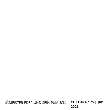
|
J
u
n
i
2
0
2
6
2
3
.
J
u
n
i
2
0
2
6
CULTURA 175 | Juni
2026