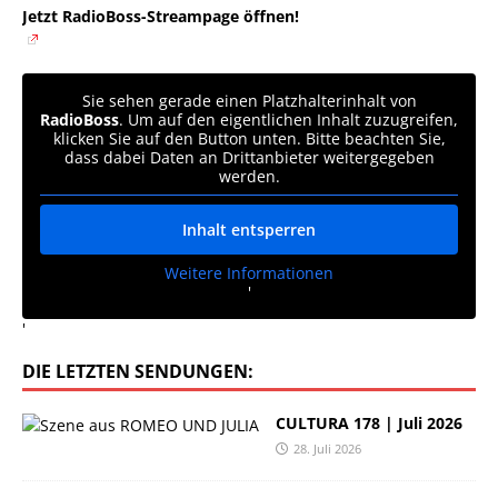
Jetzt RadioBoss-Streampage öffnen!
Sie sehen gerade einen Platzhalterinhalt von
RadioBoss
. Um auf den eigentlichen Inhalt zuzugreifen,
klicken Sie auf den Button unten. Bitte beachten Sie,
dass dabei Daten an Drittanbieter weitergegeben
werden.
Inhalt entsperren
Weitere Informationen
'
'
DIE LETZTEN SENDUNGEN:
CULTURA 178 | Juli 2026
28. Juli 2026