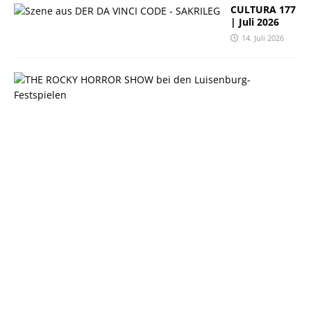
CULTURA 177
| Juli 2026
14. Juli 2026
C
U
L
T
U
R
A
1
7
6
|
J
u
n
i
2
0
2
6