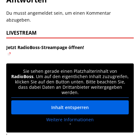
Du musst
angemeldet
sein, um einen Kommentar
abzugeben.
LIVESTREAM
Jetzt RadioBoss-Streampage öffnen!
Sie sehen gerade einen Platzhalterinhalt von
RadioBoss
. Um auf den eigentlichen Inhalt zuzugreifen,
klicken Sie auf den Button unten. Bitte beachten Sie,
dass dabei Daten an Drittanbieter weitergegeben
werden.
Inhalt entsperren
Weitere Informationen
'
'