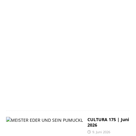
u
n
i
2
0
2
6
2
3
.
J
u
n
i
2
0
2
6
CULTURA 175 | Juni
2026
9. Juni 2026