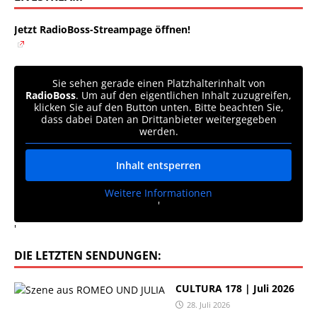
Jetzt RadioBoss-Streampage öffnen!
Sie sehen gerade einen Platzhalterinhalt von
RadioBoss
. Um auf den eigentlichen Inhalt zuzugreifen,
klicken Sie auf den Button unten. Bitte beachten Sie,
dass dabei Daten an Drittanbieter weitergegeben
werden.
Inhalt entsperren
Weitere Informationen
'
'
DIE LETZTEN SENDUNGEN:
CULTURA 178 | Juli 2026
28. Juli 2026