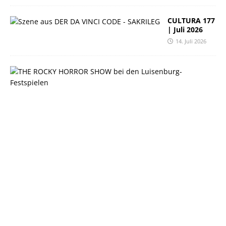
CULTURA 177
| Juli 2026
14. Juli 2026
C
U
L
T
U
R
A
1
7
6
|
J
u
n
i
2
0
2