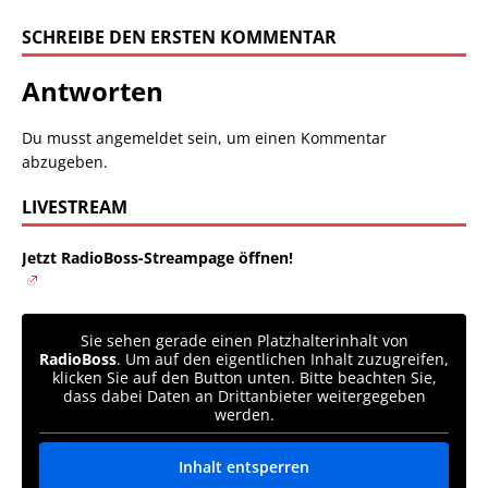
SCHREIBE DEN ERSTEN KOMMENTAR
Antworten
Du musst
angemeldet
sein, um einen Kommentar
abzugeben.
LIVESTREAM
Jetzt RadioBoss-Streampage öffnen!
Sie sehen gerade einen Platzhalterinhalt von
RadioBoss
. Um auf den eigentlichen Inhalt zuzugreifen,
klicken Sie auf den Button unten. Bitte beachten Sie,
dass dabei Daten an Drittanbieter weitergegeben
werden.
Inhalt entsperren