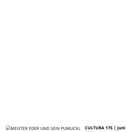
6
|
J
u
n
i
2
0
2
6
2
3
.
J
u
n
i
2
0
2
6
CULTURA 175 | Juni