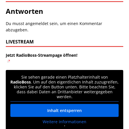
Antworten
Du musst
angemeldet
sein, um einen Kommentar
abzugeben.
LIVESTREAM
Jetzt RadioBoss-Streampage öffnen!
Sie sehen gerade einen Platzhalterinhalt von
RadioBoss
. Um auf den eigentlichen Inhalt zuzugreifen,
klicken Sie auf den Button unten. Bitte beachten Sie,
dass dabei Daten an Drittanbieter weitergegeben
werden.
Inhalt entsperren
Weitere Informationen
'